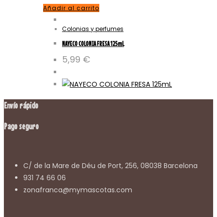
Añadir al carrito
Colonias y perfumes
NAYECO COLONIA FRESA 125mL
5,99
€
Envío rápido
Pago seguro
C/ de la Mare de Déu de Port, 256, 08038 Barcelona
931 74 66 06
zonafranca@mymascotas.com