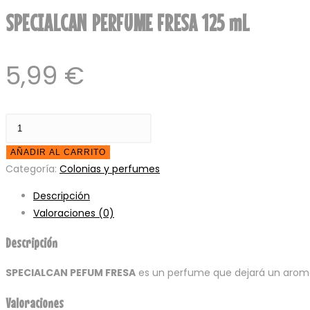
SPECIALCAN PERFUME FRESA 125 mL
5,99
€
SPECIALCAN
PERFUME
AÑADIR AL CARRITO
FRESA
Categoría:
Colonias y perfumes
125
mL
Descripción
cantidad
Valoraciones (0)
Descripción
SPECIALCAN PEFUM FRESA
es un perfume que dejará un aroma 
Valoraciones