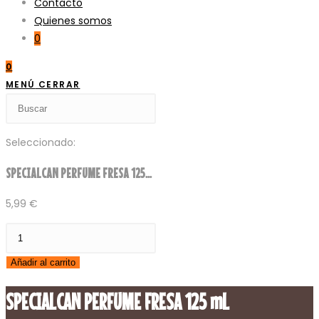
Contacto
Quienes somos
0
0
MENÚ
CERRAR
Buscar
en
esta
Seleccionado:
web
SPECIALCAN PERFUME FRESA 125…
5,99
€
SPECIALCAN
PERFUME
Añadir al carrito
FRESA
125
SPECIALCAN PERFUME FRESA 125 mL
mL