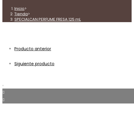
cantidad
Inicio
>
Tienda
>
SPECIALCAN PERFUME FRESA 125 mL
Producto anterior
Siguiente producto