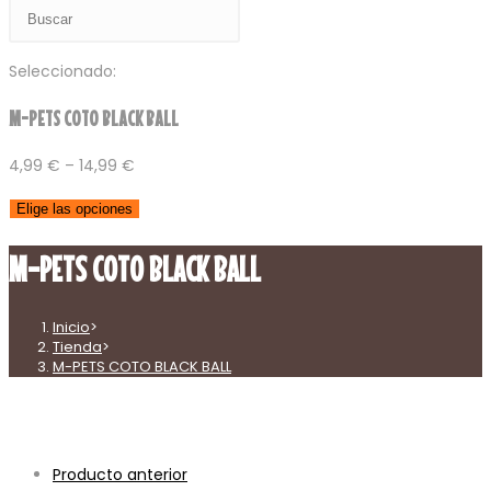
Buscar
en
esta
Seleccionado:
web
M-PETS COTO BLACK BALL
4,99
€
–
14,99
€
Elige las opciones
M-PETS COTO BLACK BALL
Inicio
>
Tienda
>
M-PETS COTO BLACK BALL
Producto anterior