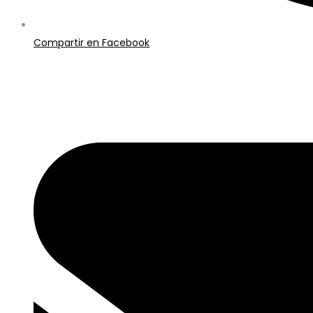
Compartir en Facebook
Opens
in
a
new
window