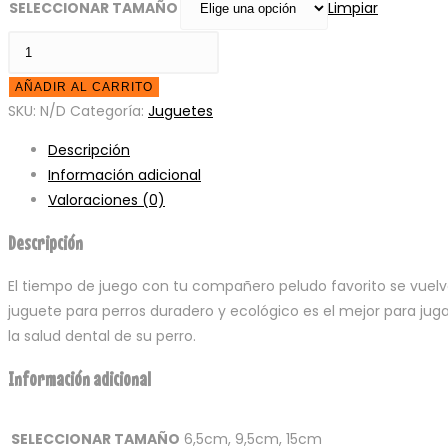
SELECCIONAR TAMAÑO
Limpiar
M-
PETS
AÑADIR AL CARRITO
COTO
SKU:
N/D
Categoría:
Juguetes
BLACK
BALL
Descripción
cantidad
Información adicional
Valoraciones (0)
Descripción
El tiempo de juego con tu compañero peludo favorito se vuelve
juguete para perros duradero y ecológico es el mejor para jug
la salud dental de su perro.
Información adicional
SELECCIONAR TAMAÑO
6,5cm, 9,5cm, 15cm